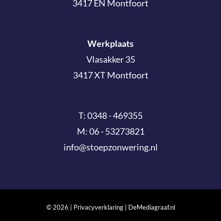
3417 EN Montfoort
Werkplaats
Vlasakker 35
3417 XT Montfoort
T:
0348 - 469355
M:
06 - 53273821
info@stoepzonwering.nl
©
2026 |
Privacyverklaring
|
DeMediagraaf.nl