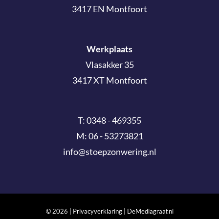
3417 EN Montfoort
Werkplaats
Vlasakker 35
3417 XT Montfoort
T:
0348 - 469355
M:
06 - 53273821
info@stoepzonwering.nl
©
2026 |
Privacyverklaring
|
DeMediagraaf.nl